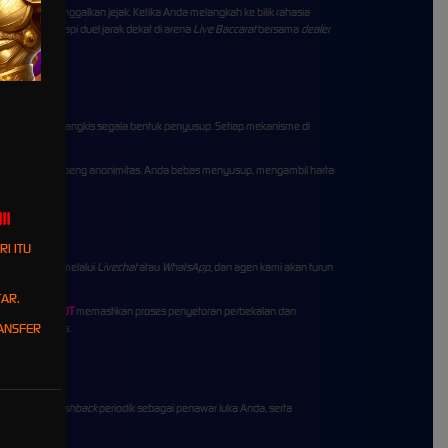
 tanpa meninggalkan jejak. Ketika Anda melangkah ke bilik rahasia
ette
, atau hadapi duel jarak dekat di arena
Live Baccarat
bersama
dealer
ngecoh dan menangkis segala bentuk penyusup. Setiap mekanisme di
menggunakan topeng anonimitas. Anda bebas menyusup, mengambil harta
!!
I ITU
 rahasia Anda melalui
Livechat
atau
WhatsApp
, dan agen kami akan turun
AR.
ara
TENTENSLOT
memastikan proses penyetoran perbekalan dan
RANSFER
cakan otoritas.
enjatuhkan
cashback
periodik sebagai penawar luka Anda, serta