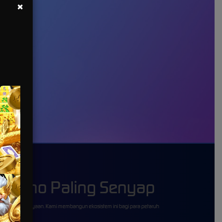
×
Pindai kode
untuk Und
Android A
 Kasino Paling Senyap
ci menuju kekayaan. Kami membangun ekosistem ini bagi para petaruh