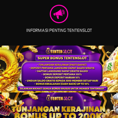
INFORMASI PENTING TENTENSLOT
erbaik 2026!
uhan Bayangan & Seni Eksekusi
LOT
menuntun Anda memasuki klan rahasia di mana taktik, kelincahan, dan kesabaran adalah kun
 kapan harus menebas peluang dengan sekali tebasan
katana
.