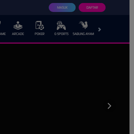
MASUK
DAFTAR
GAME
ARCADE
POKER
E-SPORTS
SABUNG AYAM
PROMOSI