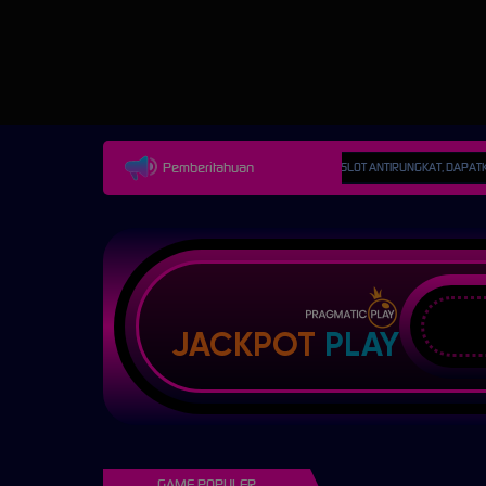
Pemberitahuan
1 DI INDONESIA ,NIKMATI PERMAINAN BERSAMA TENTENSLOT ANTIRUNGKAT, DAPATKAN JUTAAN 
JACKPOT
PLAY
GAME POPULER