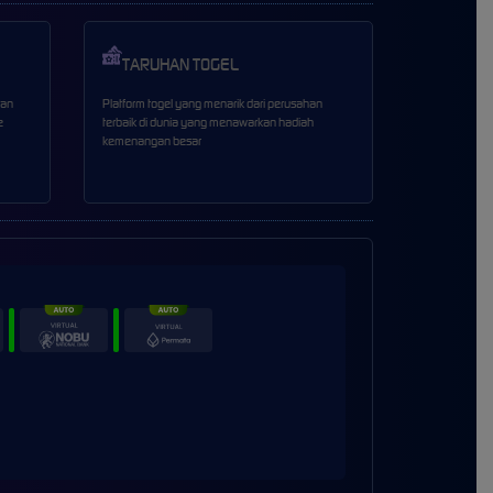
TARUHAN TOGEL
aan
Platform togel yang menarik dari perusahan
e
terbaik di dunia yang menawarkan hadiah
kemenangan besar