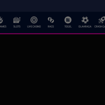
GAMES
SLOTS
LIVE CASINO
RACE
TOGEL
OLAHRAGA
CRASH 